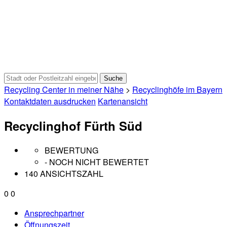
Recycling Center in meiner Nähe
>
Recyclinghöfe im Bayern
Kontaktdaten ausdrucken
Kartenansicht
Recyclinghof Fürth Süd
BEWERTUNG
- NOCH NICHT BEWERTET
140 ANSICHTSZAHL
0
0
Ansprechpartner
Öffnungszeit