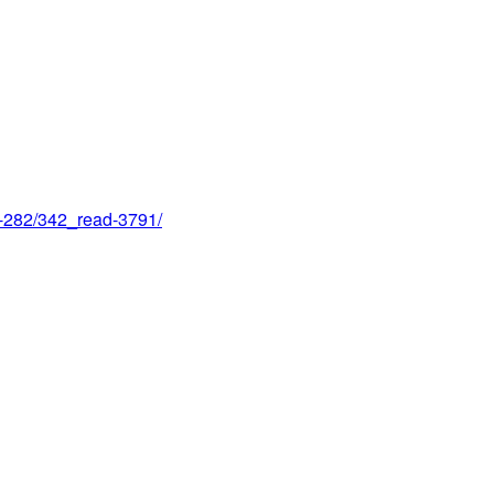
id-282/342_read-3791/