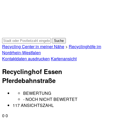
Recycling Center in meiner Nähe
>
Recyclinghöfe im
Nordrhein-Westfalen
Kontaktdaten ausdrucken
Kartenansicht
Recyclinghof Essen
Pferdebahnstraße
BEWERTUNG
- NOCH NICHT BEWERTET
117 ANSICHTSZAHL
0
0