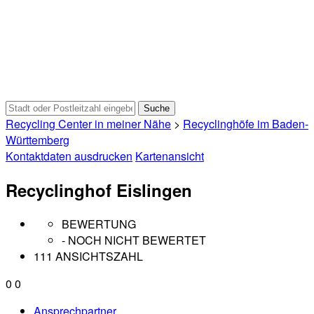
Recycling Center in meiner Nähe
>
Recyclinghöfe im Baden-
Württemberg
Kontaktdaten ausdrucken
Kartenansicht
Recyclinghof Eislingen
BEWERTUNG
- NOCH NICHT BEWERTET
111 ANSICHTSZAHL
0
0
Ansprechpartner