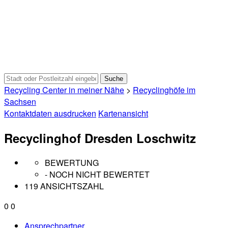
Recycling Center in meiner Nähe
>
Recyclinghöfe im
Sachsen
Kontaktdaten ausdrucken
Kartenansicht
Recyclinghof Dresden Loschwitz
BEWERTUNG
- NOCH NICHT BEWERTET
119 ANSICHTSZAHL
0
0
Ansprechpartner