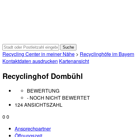
Recycling Center in meiner Nähe
>
Recyclinghöfe im Bayern
Kontaktdaten ausdrucken
Kartenansicht
Recyclinghof Dombühl
BEWERTUNG
- NOCH NICHT BEWERTET
124 ANSICHTSZAHL
0
0
Ansprechpartner
Öffnungszeit