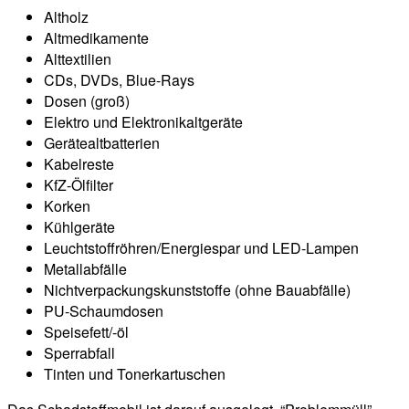
Altholz
Altmedikamente
Alttextilien
CDs, DVDs, Blue-Rays
Dosen (groß)
Elektro und Elektronikaltgeräte
Gerätealtbatterien
Kabelreste
KfZ-Ölfilter
Korken
Kühlgeräte
Leuchtstoffröhren/Energiespar und LED-Lampen
Metallabfälle
Nichtverpackungskunststoffe (ohne Bauabfälle)
PU-Schaumdosen
Speisefett/-öl
Sperrabfall
Tinten und Tonerkartuschen