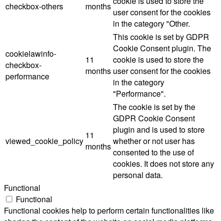
cookie is used to store the
checkbox-others
months
user consent for the cookies
in the category "Other.
This cookie is set by GDPR
Cookie Consent plugin. The
cookielawinfo-
11
cookie is used to store the
checkbox-
months
user consent for the cookies
performance
in the category
"Performance".
The cookie is set by the
GDPR Cookie Consent
plugin and is used to store
11
viewed_cookie_policy
whether or not user has
months
consented to the use of
cookies. It does not store any
personal data.
Functional
Functional
Functional cookies help to perform certain functionalities like