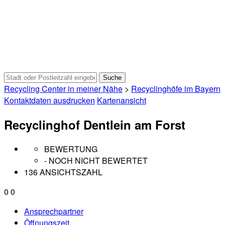
Recycling Center in meiner Nähe
>
Recyclinghöfe im Bayern
Kontaktdaten ausdrucken
Kartenansicht
Recyclinghof Dentlein am Forst
BEWERTUNG
- NOCH NICHT BEWERTET
136 ANSICHTSZAHL
0
0
Ansprechpartner
Öffnungszeit