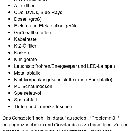
Alttextilien
CDs, DVDs, Blue-Rays
Dosen (groß)
Elektro und Elektronikaltgeräte
Gerätealtbatterien
Kabelreste
KfZ-Ölfilter
Korken
Kühlgeräte
Leuchtstoffröhren/Energiespar und LED-Lampen
Metallabfälle
Nichtverpackungskunststoffe (ohne Bauabfälle)
PU-Schaumdosen
Speisefett/-öl
Sperrabfall
Tinten und Tonerkartuschen
Das Schadstoffmobil ist darauf ausgelegt, “Problemmüll”
entgegenzunehmen und rückstandslos zu beseitigen. Zu den