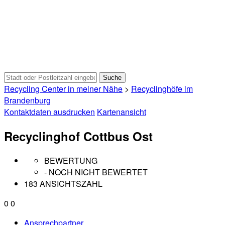
Recycling Center in meiner Nähe
>
Recyclinghöfe im
Brandenburg
Kontaktdaten ausdrucken
Kartenansicht
Recyclinghof Cottbus Ost
BEWERTUNG
- NOCH NICHT BEWERTET
183 ANSICHTSZAHL
0
0
Ansprechpartner