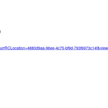
)
?currRCLocation=4880d9aa-96ee-4c75-bf9d-793f6973c14f&view=