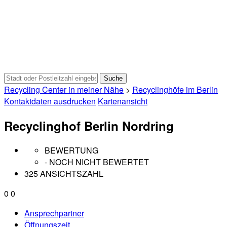
Recycling Center in meiner Nähe
>
Recyclinghöfe im Berlin
Kontaktdaten ausdrucken
Kartenansicht
Recyclinghof Berlin Nordring
BEWERTUNG
- NOCH NICHT BEWERTET
325 ANSICHTSZAHL
0
0
Ansprechpartner
Öffnungszeit