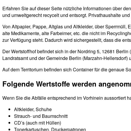
Erfahren Sie auf dieser Seite nützliche Informationen über de
und umweltgerecht recycelt und entsorgt. Privathaushalte und
Von Altpapier, Pappe, Altglas und Altkleider, über Sperrmüll, 
alte Medikamente, alte Farbeimer, etc. die nicht im Recyclin
zur Verfügung steht. Dadurch wird sichergestellt, dass die en
Der Wertstoffhof befindet sich in der Nordring 5, 12681 Berli
Landratsamt und der Gemeinde Berlin (Marzahn-Hellersdorf) un
Auf dem Territorium befinden sich Container für die genaue So
Folgende Wertstoffe werden angeno
Wenn Sie die Abfälle entsprechend im Vorhinein aussortiert h
Altkleider, Schuhe
Strauch- und Baumschnitt
CD’s (auch mit Hüllen)
Tonerkartuschen, Druckerpatronen