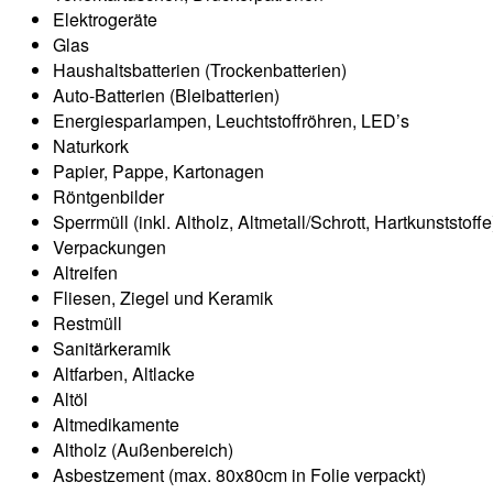
Elektrogeräte
Glas
Haushaltsbatterien (Trockenbatterien)
Auto-Batterien (Bleibatterien)
Energiesparlampen, Leuchtstoffröhren, LED’s
Naturkork
Papier, Pappe, Kartonagen
Röntgenbilder
Sperrmüll (inkl. Altholz, Altmetall/Schrott, Hartkunststoffe
Verpackungen
Altreifen
Fliesen, Ziegel und Keramik
Restmüll
Sanitärkeramik
Altfarben, Altlacke
Altöl
Altmedikamente
Altholz (Außenbereich)
Asbestzement (max. 80x80cm in Folie verpackt)