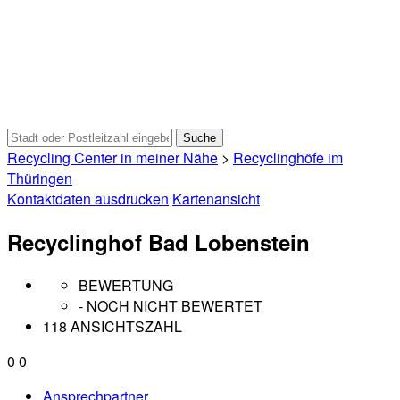
Recycling Center in meiner Nähe
>
Recyclinghöfe im
Thüringen
Kontaktdaten ausdrucken
Kartenansicht
Recyclinghof Bad Lobenstein
BEWERTUNG
- NOCH NICHT BEWERTET
118 ANSICHTSZAHL
0
0
Ansprechpartner