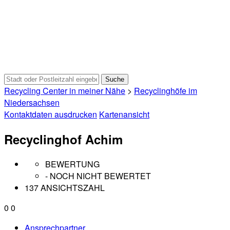
Recycling Center in meiner Nähe
>
Recyclinghöfe im
Niedersachsen
Kontaktdaten ausdrucken
Kartenansicht
Recyclinghof Achim
BEWERTUNG
- NOCH NICHT BEWERTET
137 ANSICHTSZAHL
0
0
Ansprechpartner